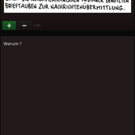
(
)
+112
Warum ?