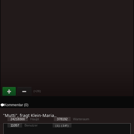
(+26)
Kommentar (0)
"Mutti", fragt Klein-Maria..
24218300
Haupt
378192
Warteraum
11057
Benutzer
[ 1 ] - ( 2.47 )