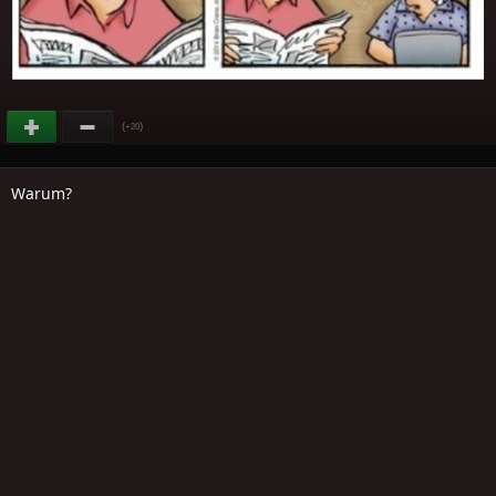
(
)
+20
Warum?