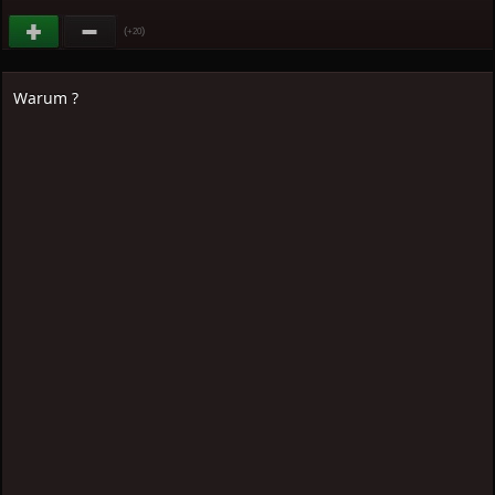
(
)
+20
Warum ?