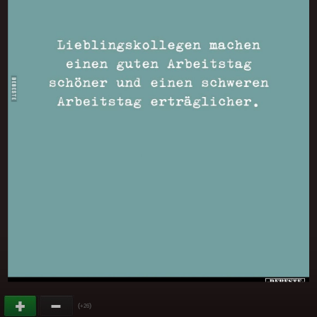
(
)
+26