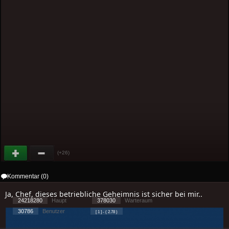
(+26)
Kommentar (0)
Ja, Chef, dieses betriebliche Geheimnis ist sicher bei mir..
24218280
Haupt
378030
Warteraum
30786
Benutzer
[ 1 ] - ( 2.78 )