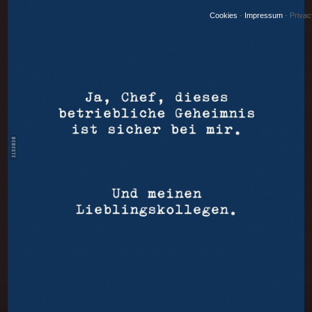
Cookies
-
Impressum
-
Priva