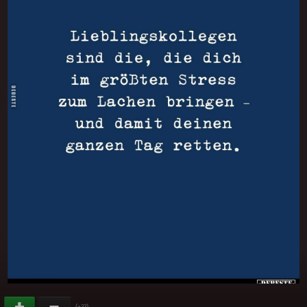
(
)
+33