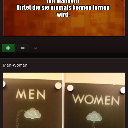
(
)
+20
Men-Women.