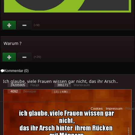
(
)
+58
Warum ?
(+26)
Kommentar (0)
Ich glaube, viele Frauen wissen gar nicht, das ihr Arsch..
24205905
Haupt
386171
Warteraum
4092
Benutzer
[ 2 ] - ( 4.08 )
Cookies
-
Impressum
-
Priva