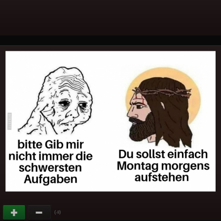
(
)
-8