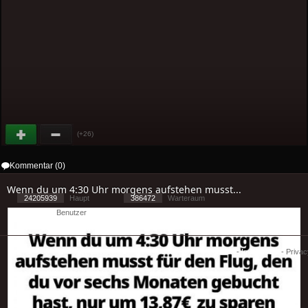
(+26)
Kommentar (0)
Wenn du um 4:30 Uhr morgens aufstehen musst...
24205939
Haupt
386472
Warteraum
11782
Benutzer
[ 2 ] - ( 3.41 )
Cookies
-
Impressum
-
Priva