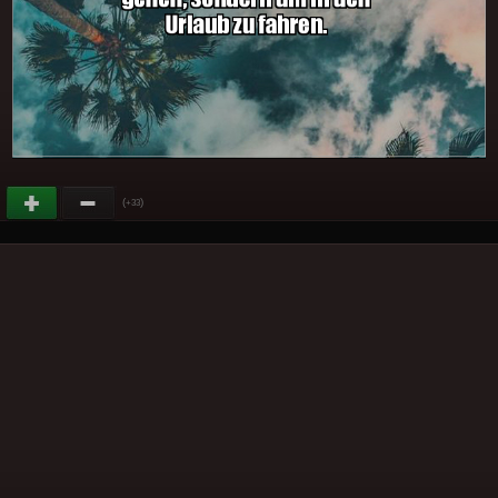
(
)
+33