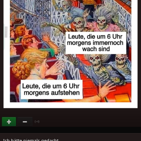
(
)
+4
Ich hätte niemals gedacht...