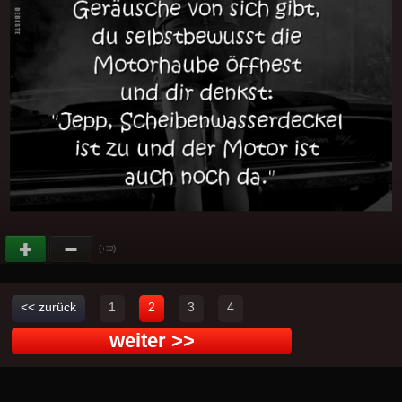
(
)
+32
<< zurück
1
2
3
4
weiter >>