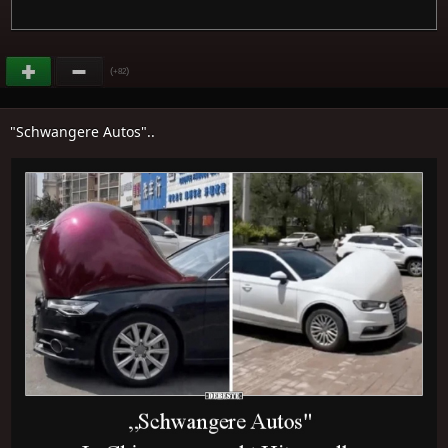
(
)
+82
"Schwangere Autos"..