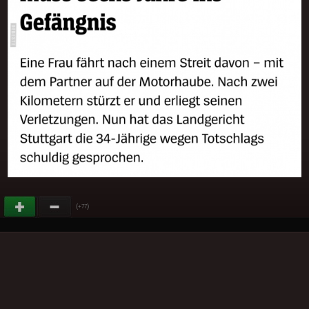
(
)
+77