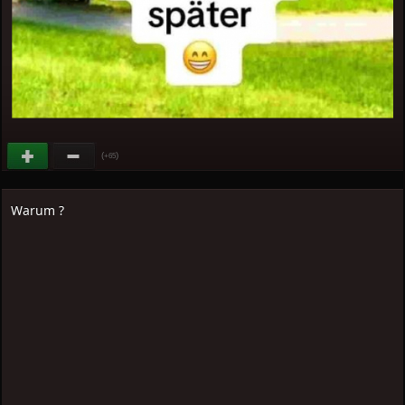
(
)
+65
Warum ?