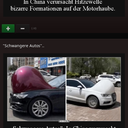
(
)
-16
"Schwangere Autos"..