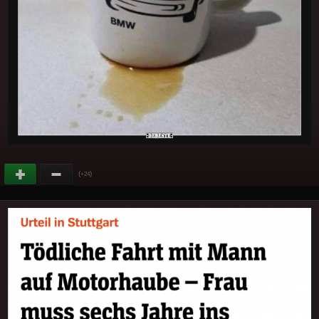
(
)
+24