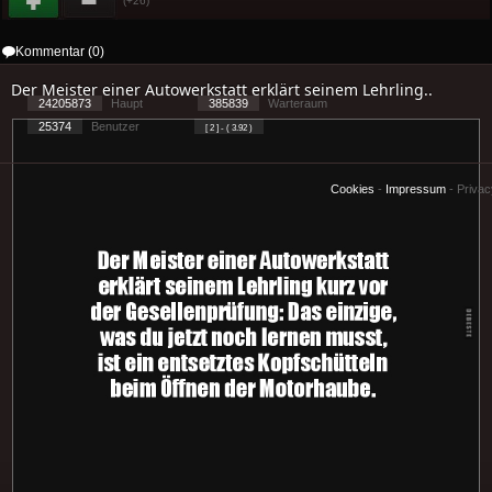
(+26)
Kommentar (0)
Der Meister einer Autowerkstatt erklärt seinem Lehrling..
24205873
Haupt
385839
Warteraum
25374
Benutzer
[ 2 ] - ( 3.92 )
Cookies
-
Impressum
-
Priva