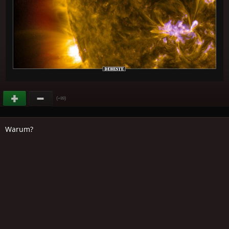
(
)
+89
Warum?