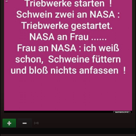
(
)
+8