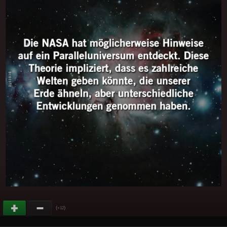
(
)
+12