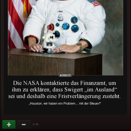
(
)
+78