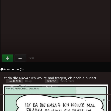
(+26)
Kommentar (0)
Ist da die NASA? Ich wollte mal fragen, ob noch ein Platz..
24205928
Haupt
386252
Warteraum
5972
Benutzer
[ 2 ] - ( 3.21 )
Cookies
-
Impressum
-
Priva