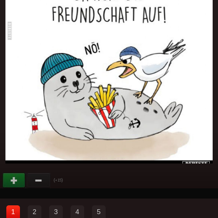
(
)
+15
1
2
3
4
5