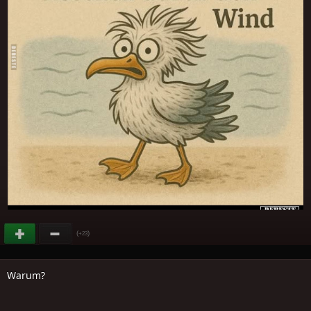
(
)
+23
Warum?