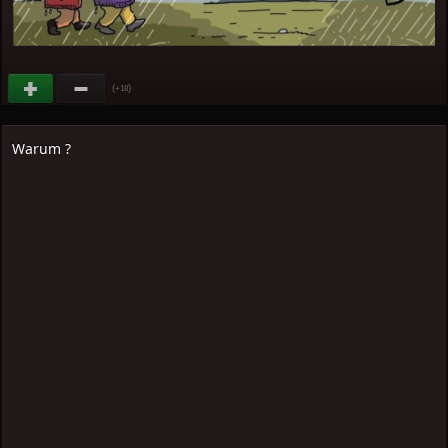
(
)
+18
Warum ?