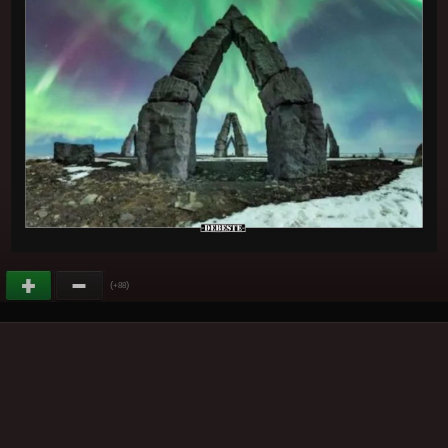
(
)
+88