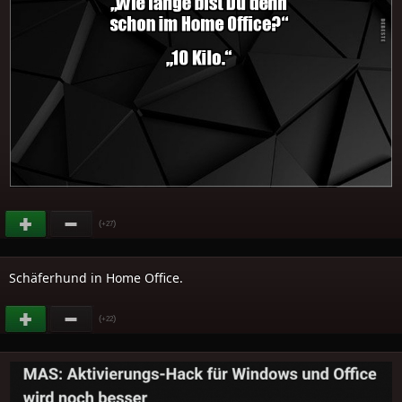
(
)
+27
Schäferhund in Home Office.
(
)
+22