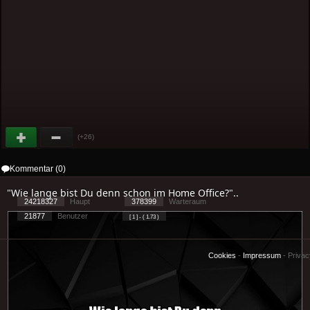
(+26)
Kommentar (0)
"Wie lange bist Du denn schon im Home Office?"..
24218327
Haupt
378399
Warteraum
21877
Benutzer
[ 1 ] - ( 1.73 )
Cookies
-
Impressum
-
Priva