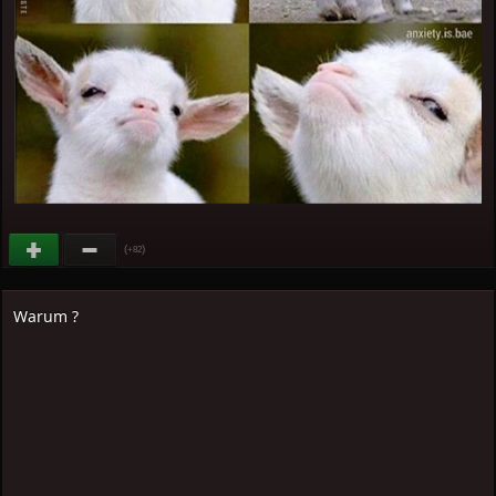
(
)
+82
Warum ?