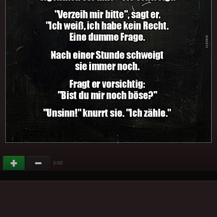
(
)
+22