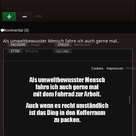
(+26)
Kommentar (0)
Als umweltbewusster Mensch fahre ich auch gerne mal..
24218289
Haupt
378123
Warteraum
27792
Benutzer
[ 1 ] - ( 2.9 )
Cookies
-
Impressum
-
Priva