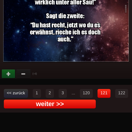
(
)
+8
<< zurück
1
2
3
...
120
121
122
weiter >>