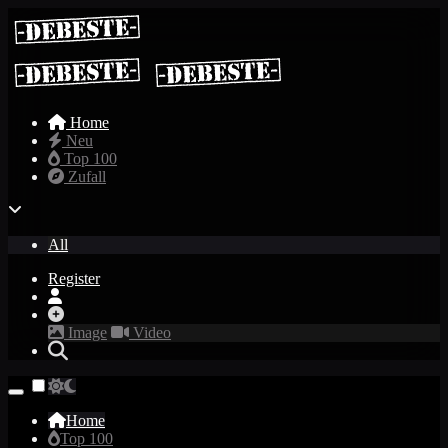
Home
Neu
Top 100
Zufall
All
Register
Image
Video
Home
Top 100