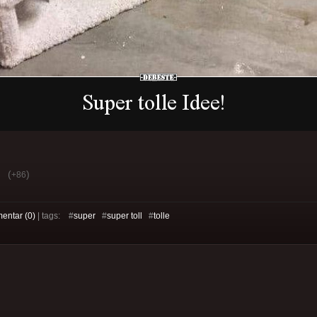
(
)
+86
entar (0)
| tags: #
super
#
super toll
#
tolle