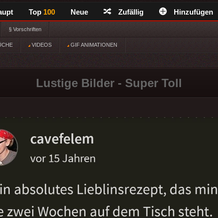
aupt
Top
100
Neue
Zufällig
Hinzufügen
§ Vorschriften
ÜCHE
VIDEOS
GIF ANIMATIONEN
Lustige Bilder - Super Toll