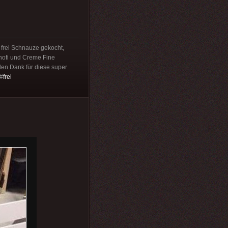
 frei Schnauze gekocht,
Knofi und Creme Fine
len Dank für diese super
#
frei