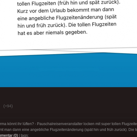
(
)
+94
a könnt ihr lüften? - Pauschalreisenveranstalter locken mit super tollen Flugzeiten
 man dann eine angebliche Flugzeitenänderung (spät hin und früh zurück). Die to
mentar (0)
| tags: