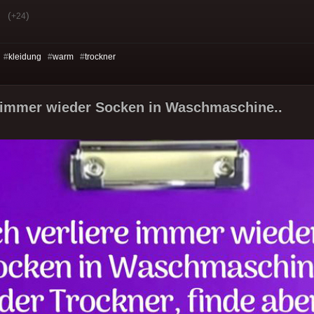
(
)
+24
 #
kleidung
#
warm
#
trockner
e immer wieder Socken in Waschmaschine..