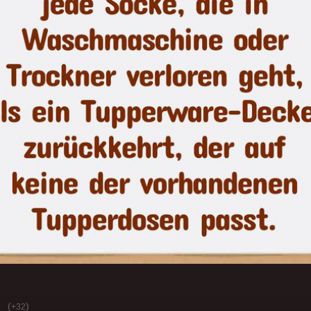
(
)
+32