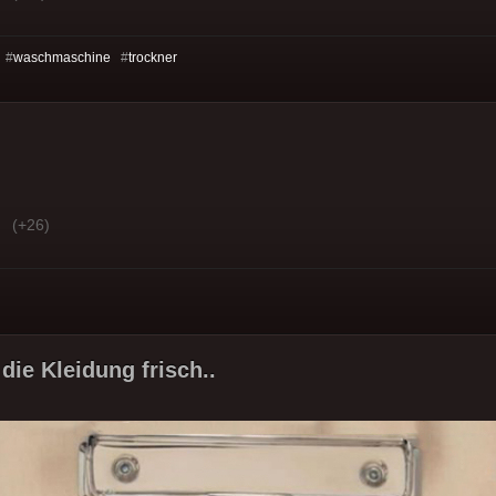
 #
waschmaschine
#
trockner
(+26)
die Kleidung frisch..