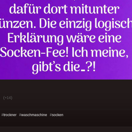
(
)
+14
 #
trockner
#
waschmaschine
#
socken