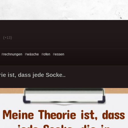
(
)
+13
 #
rechnungen
#
wäsche
#
ofen
#
essen
ie ist, dass jede Socke..