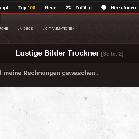
aupt
Top
100
Neue
Zufällig
Hinzufügen
ÜCHE
VIDEOS
GIF ANIMATIONEN
Lustige Bilder Trockner
[Seite: 2]
nd meine Rechnungen gewaschen..