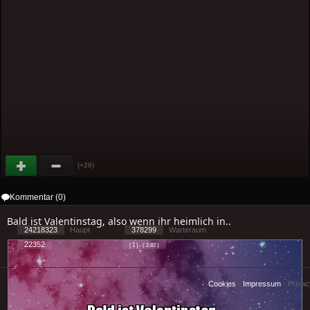
(+26)
Kommentar (0)
Bald ist Valentinstag, also wenn ihr heimlich in..
24218323
Haupt
378299
Warteraum
22352
Benutzer
[ 1 ] - ( 2.82 )
Cookies
-
Impressum
-
Priva