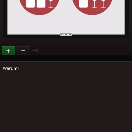
(
)
+84
Warum?