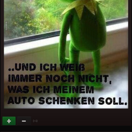
(
)
+1