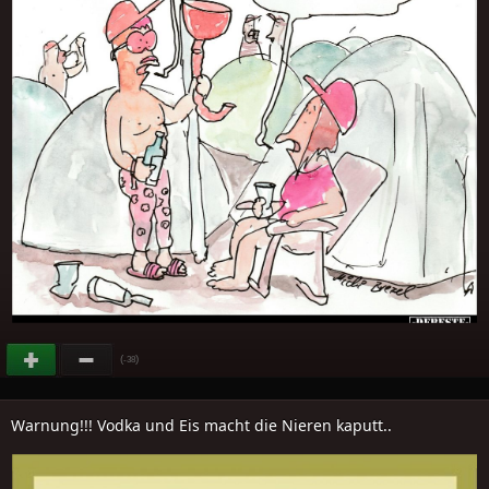
(
)
-38
Warnung!!! Vodka und Eis macht die Nieren kaputt..