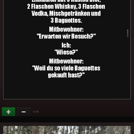
(
)
+24