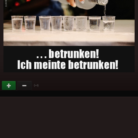
(
)
+4