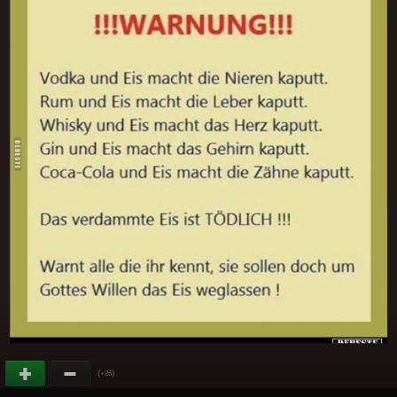
(
)
+26