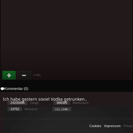
(+26)
Kommentar (0)
Ich habe gestern soviel Vodka getrunken..
24205896
Haupt
386089
Warteraum
14752
Benutzer
[ 2 ] - ( 2.99 )
Cookies
-
Impressum
-
Priva