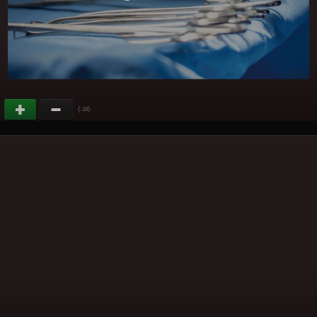
(
)
-18