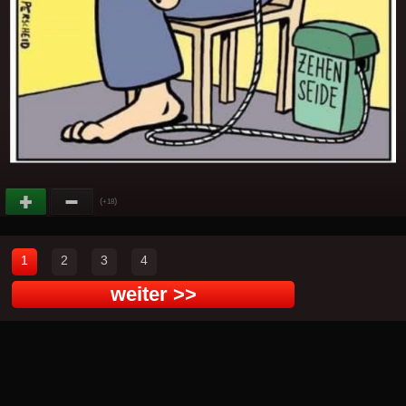
(
)
+18
1
2
3
4
weiter >>