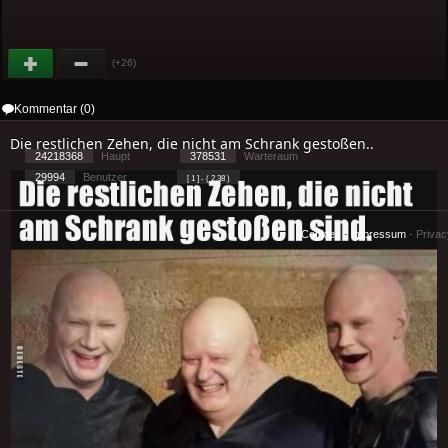
(+26)
Kommentar (0)
Die restlichen Zehen, die nicht am Schrank gestoßen..
24218368
Haupt
378531
Warteraum
29994
Benutzer
[ 1 ] - ( 2.38 )
Cookies
-
Impressum
-
Priva