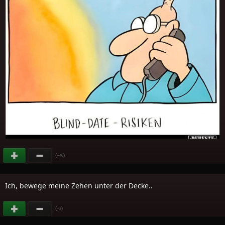
(
)
+40
Ich, bewege meine Zehen unter der Decke..
(
)
+3