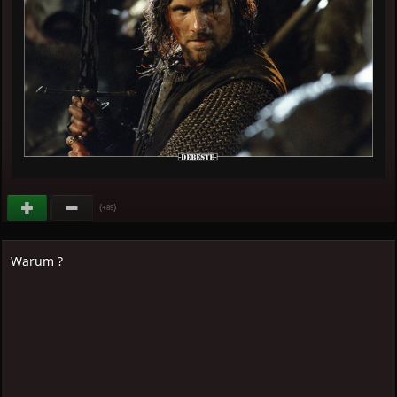
(
)
+89
Warum ?