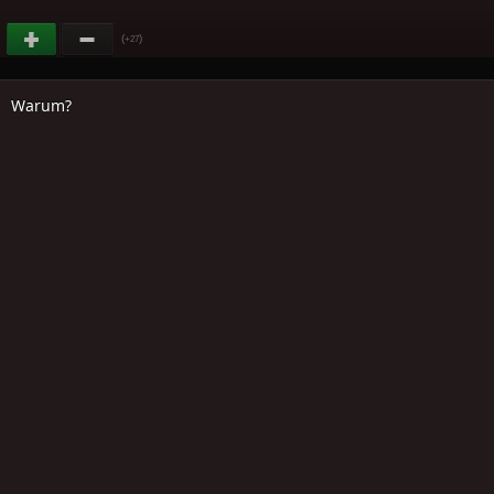
(
)
+27
Warum?