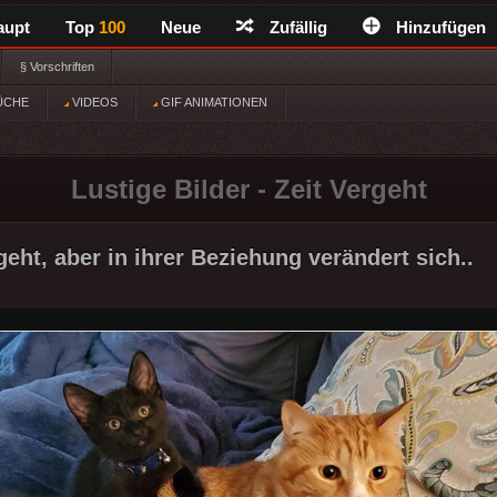
aupt
Top
100
Neue
Zufällig
Hinzufügen
§ Vorschriften
ÜCHE
VIDEOS
GIF ANIMATIONEN
Lustige Bilder - Zeit Vergeht
geht, aber in ihrer Beziehung verändert sich..