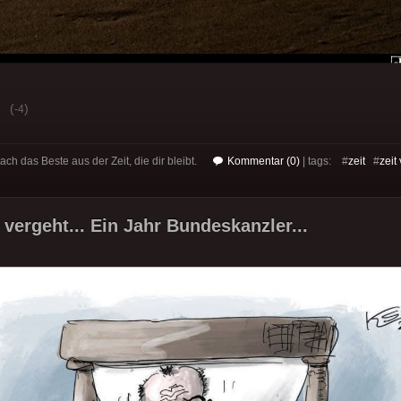
(
)
-4
ch das Beste aus der Zeit, die dir bleibt.
Kommentar (0)
| tags: #
zeit
#
zeit
 vergeht... Ein Jahr Bundeskanzler...