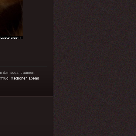
n darf sogar träumen.
#
flug
#
schönen abend