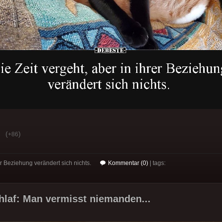
(
)
+86
rer Beziehung verändert sich nichts.
Kommentar (0)
| tags:
chlaf: Man vermisst niemanden...