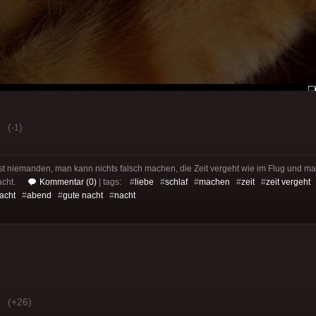
(
)
-1
sst niemanden, man kann nichts falsch machen, die Zeit vergeht wie im Flug und ma
acht.
Kommentar (0)
| tags: #
liebe
#
schlaf
#
machen
#
zeit
#
zeit vergeht
acht
#
abend
#
gute nacht
#
nacht
(+26)