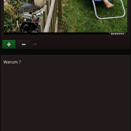
(
)
-4
Warum ?