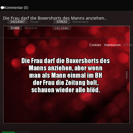
Kommentar (0)
Die Frau darf die Boxershorts des Manns anziehen..
24218367
Haupt
378532
Warteraum
31468
Benutzer
[ 1 ] - ( 2.15 )
Cookies
-
Impressum
-
Priva