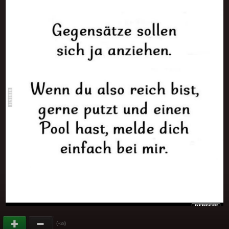
(
)
+28