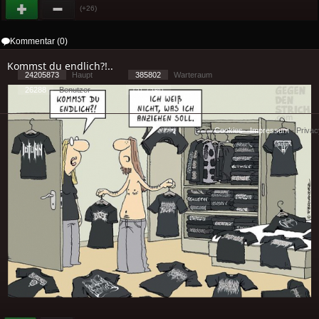
(+26)
Kommentar (0)
Kommst du endlich?!..
24205873
Haupt
385802
Warteraum
26288
Benutzer
[ 2 ] - ( 3.58 )
Cookies
-
Impressum
-
Priva