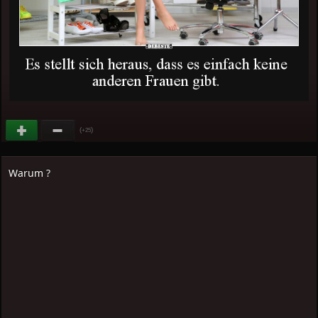
(
)
+25
Warum ?