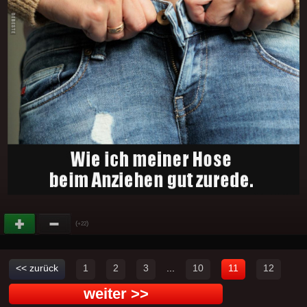
(
)
+22
<< zurück
1
2
3
...
10
11
12
weiter >>