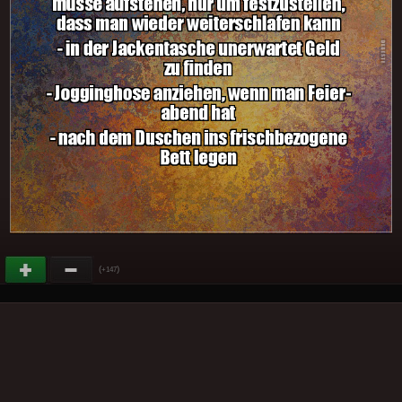
(
)
+147