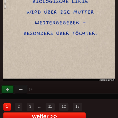
(
)
-3
1
2
3
...
11
12
13
weiter >>