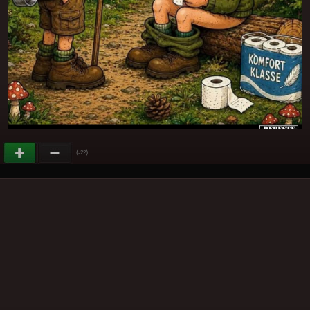
(
)
-22