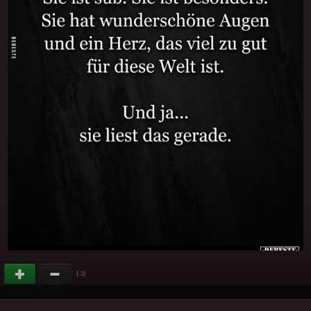
(
)
-3