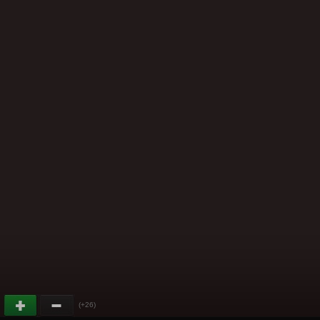
(+26)