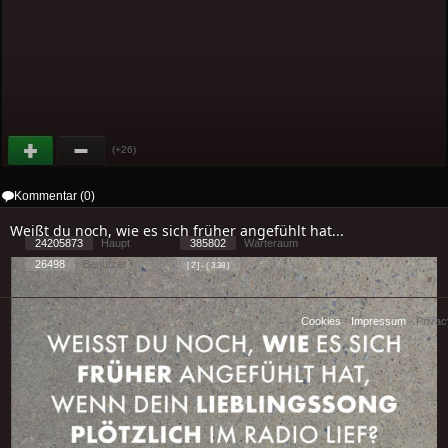
(+26)
Kommentar (0)
Weißt du noch, wie es sich früher angefühlt hat...
24205873
Haupt
385802
Warteraum
26498
Benutzer
[ 2 ] - ( 3.38 )
Cookies
-
Impressum
-
Priva