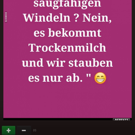
(
)
0