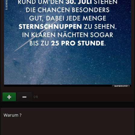
(
)
-5
Warum ?