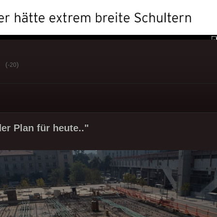
(
)
-20
er Plan für heute.."