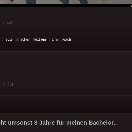
(
)
+15
 #
heute
#
machen
#
extrem
#
lärm
#
wach
(+26)
cht umsonst 8 Jahre für meinen Bachelor..