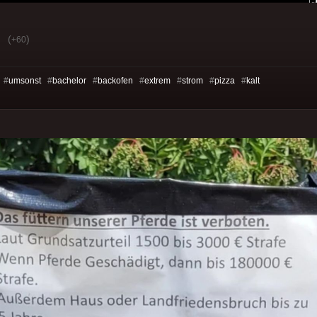
(
)
+60
 #
umsonst
#
bachelor
#
backofen
#
extrem
#
strom
#
pizza
#
kalt