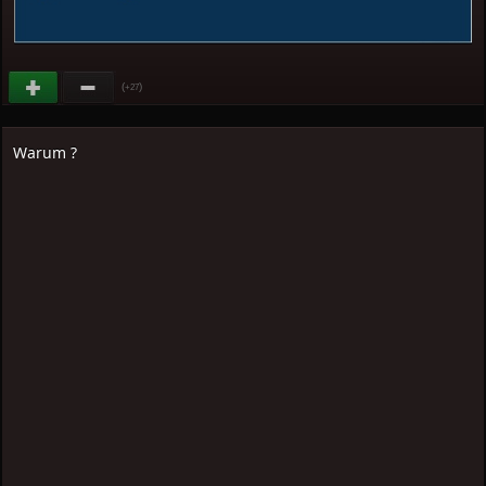
(
)
+27
Warum ?