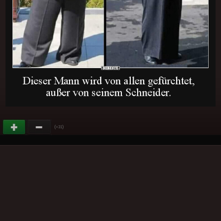
(
)
+31