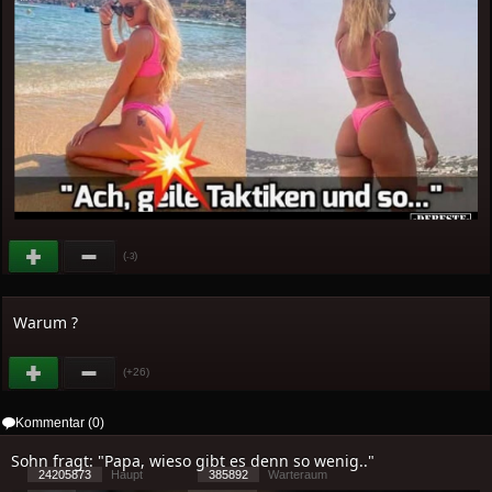
(
)
-3
Warum ?
(+26)
Kommentar (0)
Sohn fragt: "Papa, wieso gibt es denn so wenig.."
24205873
Haupt
385892
Warteraum