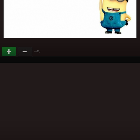
(
)
+92