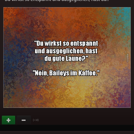
(
)
+18