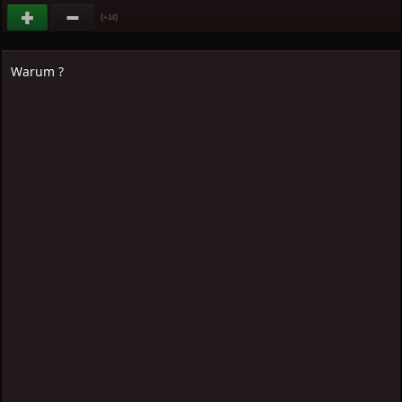
(
)
+14
Warum ?