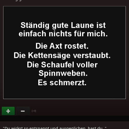
(
)
+9
"Du wirkst so entspannt und ausgeglichen, hast du.."