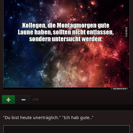
(
)
+27
"Du bist heute unerträglich." "Ich hab gute.."