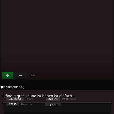
(+26)
Kommentar (0)
Ständig gute Laune zu haben ist einfach...
24218351
Haupt
378375
Warteraum
17295
Benutzer
[ 1 ] - ( 1.23 )