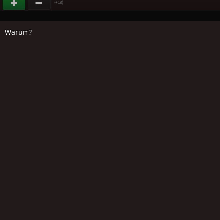
(
)
+18
Warum?