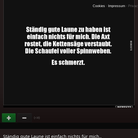
Cookies
-
Impressum
-
Priva
(
)
+16
Ständig gute Laune ist einfach nichts für mich..