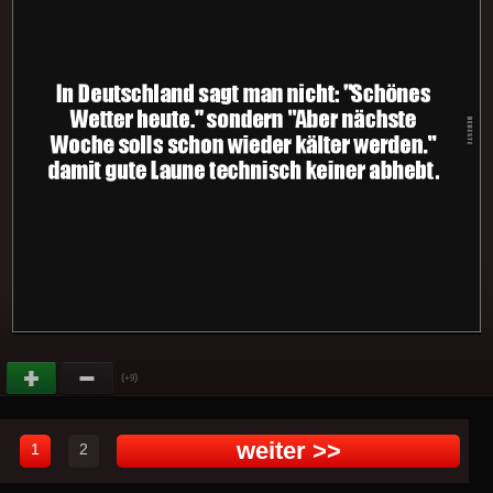
(
)
+9
weiter >>
1
2