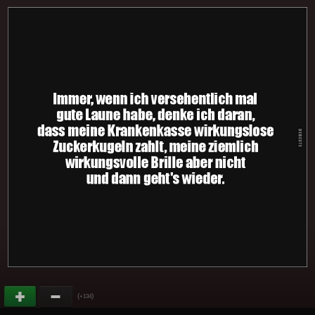
(
)
+134