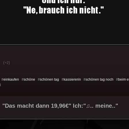
(
)
+2
 #
einkaufen
#
schöne
#
schönen tag
#
kassiererin
#
schönen tag noch
#
beim e
i
: "Das macht dann 19,96€" Ich:"♫.. meine.."