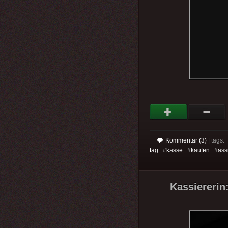
Kommentar (3)
| tags:
tag
#
kasse
#
kaufen
#
ass
Kassiererin