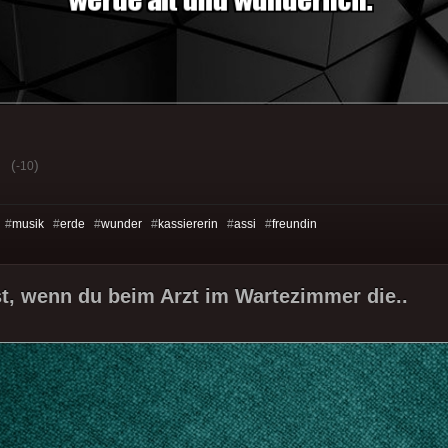
(
)
-10
 #
musik
#
erde
#
wunder
#
kassiererin
#
assi
#
freundin
st, wenn du beim Arzt im Wartezimmer die..