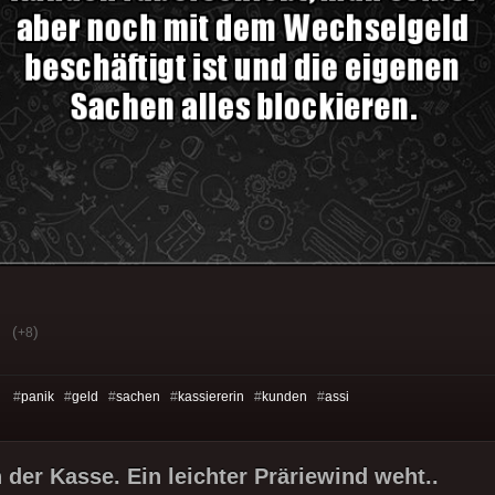
(
)
+8
s: #
panik
#
geld
#
sachen
#
kassiererin
#
kunden
#
assi
 der Kasse. Ein leichter Präriewind weht..