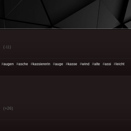
(
)
-11
 #
augen
#
asche
#
kassiererin
#
auge
#
kasse
#
wind
#
alte
#
assi
#
leicht
(+26)