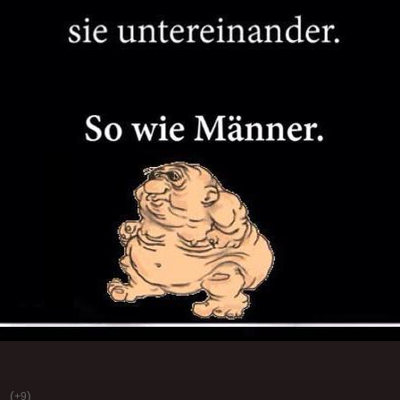
(
)
+9