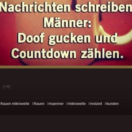
(
)
+9
#
frauen mikrowelle
#
frauen
#
maenner
#
mikrowelle
#
restzeit
#
kunden