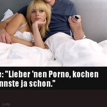
(
)
+25