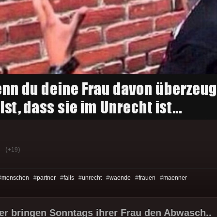
(
)
+19
#
menschen
#
partner
#
fails
#
unrecht
#
waende
#
frauen
#
maenner
r bringen Sonntags ihrer Frau den Abwasch..