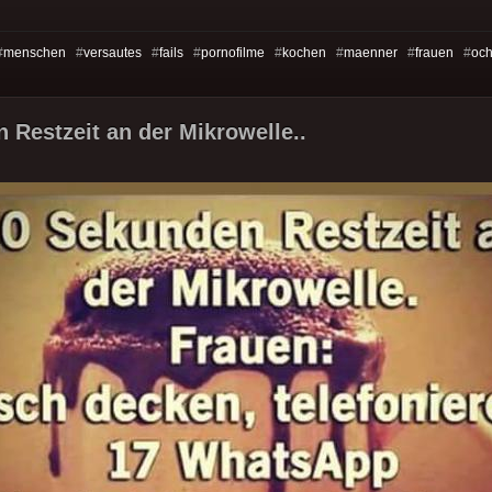
#
menschen
#
versautes
#
fails
#
pornofilme
#
kochen
#
maenner
#
frauen
#
oc
 Restzeit an der Mikrowelle..