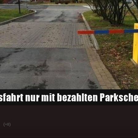
(
)
+8