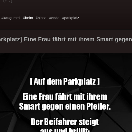
(
)
+17
 #
kaugummi
#
helm
#
blase
#
ende
#
parkplatz
rkplatz] Eine Frau fährt mit ihrem Smart gegen