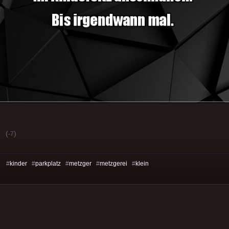
(
)
-7
s: #
kinder
#
parkplatz
#
metzger
#
metzgerei
#
klein