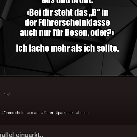
(
)
+9
 #
führerschein
#
smart
#
führer
#
parkplatz
#
besen
llel einparkt..