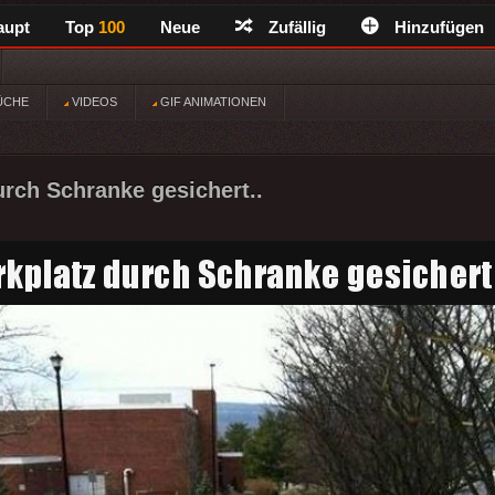
aupt
Top
100
Neue
Zufällig
Hinzufügen
ÜCHE
VIDEOS
GIF ANIMATIONEN
urch Schranke gesichert..