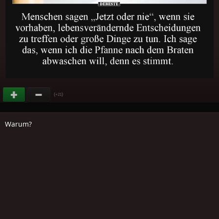
(
)
+21
Warum?