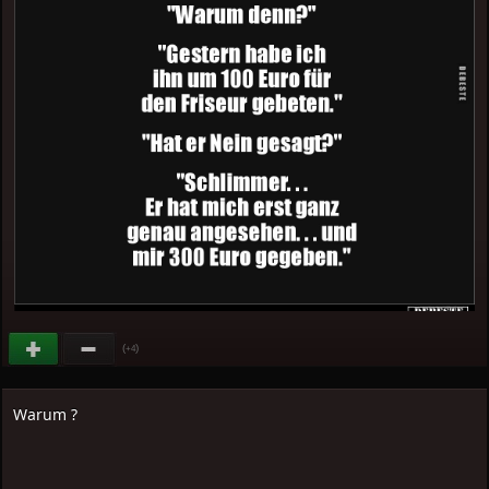
(
)
+4
Warum ?