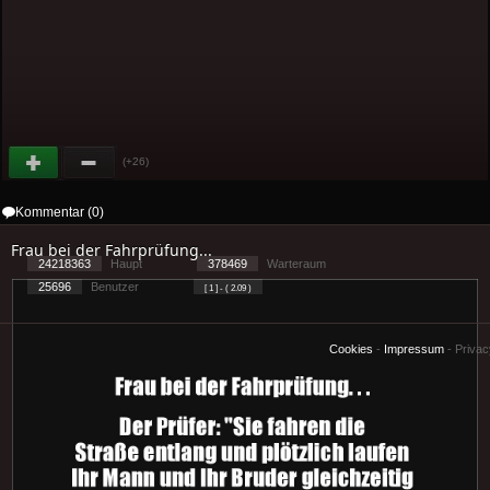
(+26)
Kommentar (0)
Frau bei der Fahrprüfung...
24218363
Haupt
378469
Warteraum
25696
Benutzer
[ 1 ] - ( 2.09 )
Cookies
-
Impressum
-
Priva