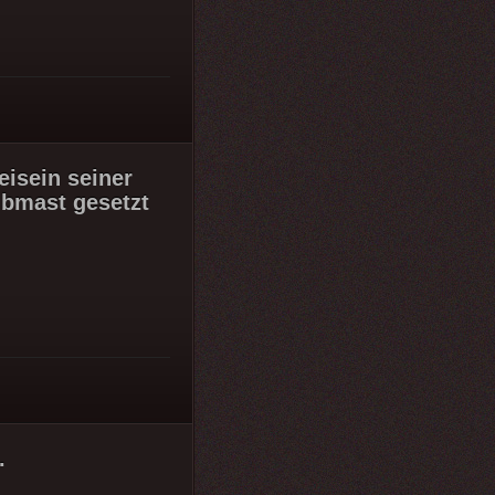
isein seiner
lbmast gesetzt
.