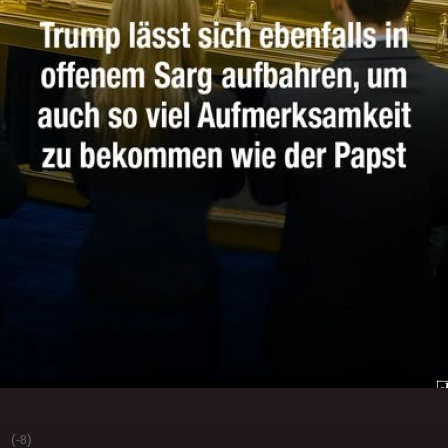
(
)
-8