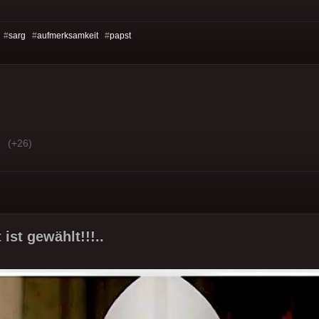
 #
sarg
#
aufmerksamkeit
#
papst
(+26)
ist gewählt!!!..