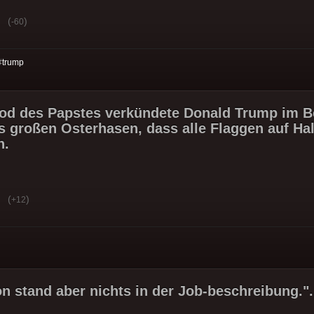
(
)
-60
#
trump
d des Papstes verkündete Donald Trump im Be
s großen Osterhasen, dass alle Flaggen auf Ha
n.
(
)
+12
n stand aber nichts in der Job-beschreibung.".