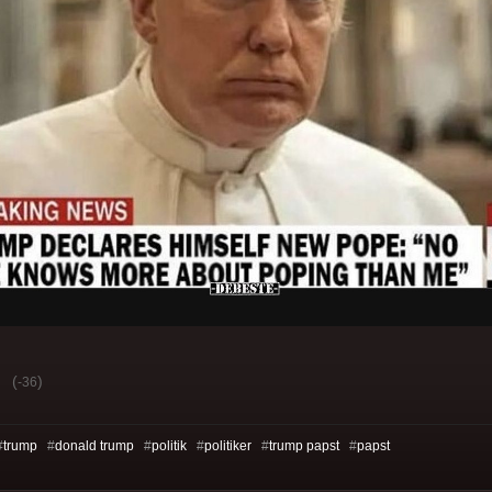
(
)
-36
#
trump
#
donald trump
#
politik
#
politiker
#
trump papst
#
papst