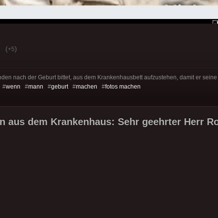
(
)
+5
den nach der Geburt bittet, aus dem Krankenhausbett aufzustehen, damit er sein
 #
wenn
#
mann
#
geburt
#
machen
#
fotos machen
n aus dem Krankenhaus: Sehr geehrter Herr Ro