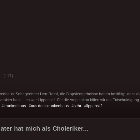
(
)
+17
enhaus: Sehr geehrter Herr Rossi, die Biopsieergebnisse haben bestätigt, dass d
akter hatte – es war Lippenstift. Für die Amputation bitten wir um Entschuldigung.
 #
krankenhaus
#
aus dem krankenhaus
#
sehr
#
lippenstift
ter hat mich als Choleriker...