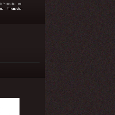
uch Menschen mit
tner
#
menschen