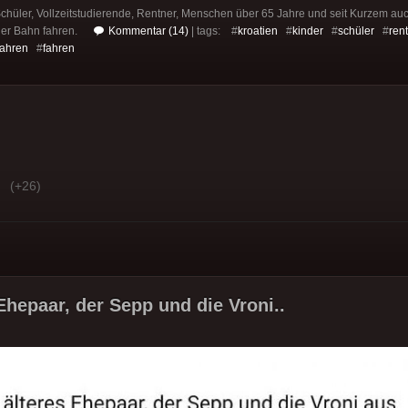
Schüler, Vollzeitstudierende, Rentner, Menschen über 65 Jahre und seit Kurzem a
der Bahn fahren.
Kommentar (14)
| tags: #
kroatien
#
kinder
#
schüler
#
ren
fahren
#
fahren
(+26)
Ehepaar, der Sepp und die Vroni..