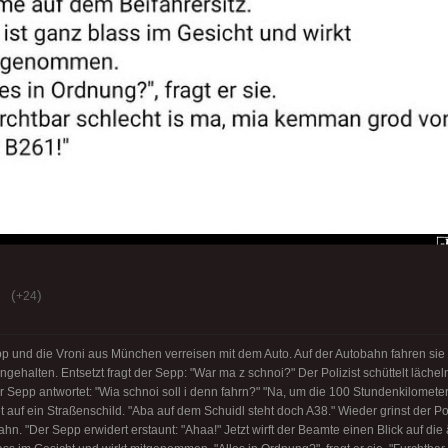
(
)
+24
pp und die Vroni aus München verreisen mit dem Auto. Auf der Autobahn fahren sie
ngehalten. Entsetzt fragt der Sepp: "War ma z schnoi?" Der Polizist schüttelt lächel
r Sepp antwortet: "Wia schnoi soll i denn fahrn?" "Na, um die 100 Stundenkilometer
 auf ein Straßenschild. "Aba auf dem Schuidl steht doch A38." Wieder grinst der Poliz
n. "Der Sepp erwidert erstaunt: "Ahaa!" Jetzt wirft der Beamte einen Blick auf di