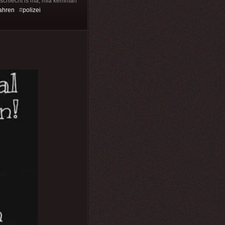
ar schlecht is ma, mia kemman
ahren
#
polizei