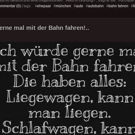
blass im Gesicht und wirkt mitgenommen. "Alles in Ordnung?", fragt er sie. "Furchtb
ommentar (0)
| tags: #
ehepaar
#
münchen
#
auto
#
autobahn
#
bahn fahren
#
f
erne mal mit der Bahn fahren!..