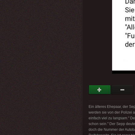
Ein älteres Ehepaar, der Se
werden sie von der Polizei a
einfach viel zu langsam." De
schon sein." Der Sepp deutet
doch die Nummer der Autobah