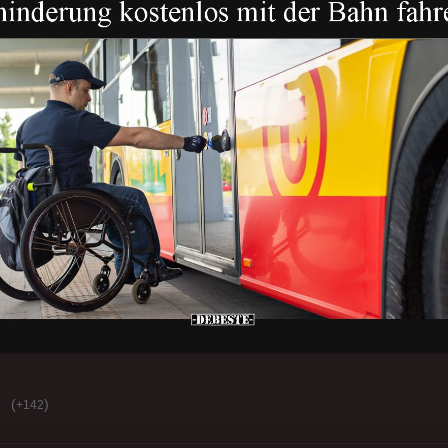
(
)
+142