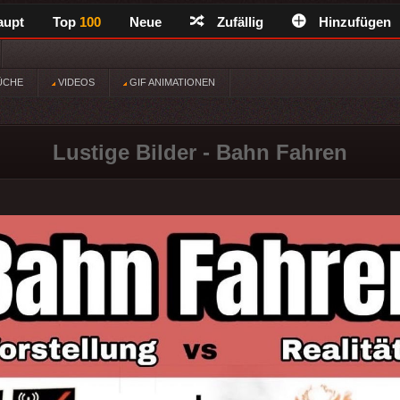
aupt
Top
100
Neue
Zufällig
Hinzufügen
ÜCHE
VIDEOS
GIF ANIMATIONEN
Lustige Bilder - Bahn Fahren