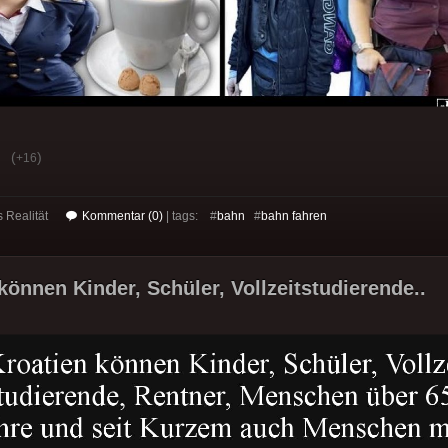
(
)
+16
s Realität
Kommentar (0)
| tags: #
bahn
#
bahn fahren
können Kinder, Schüler, Vollzeitstudierende..