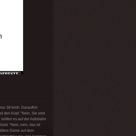
 nur 38 km/h. Daraufhin
nd den Kopf. "Nein, Sie sind
 sollten es auf der Autobahn
ist: "Nein, nein, das ist
e ältere Dame auf dem