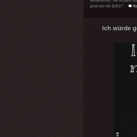
Beifahrersitz. Sie ist ganz 
grod von der B261!"
K
Ich würde g