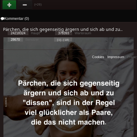
(+26)
Kommentar (0)
Pärchen, die sich gegenseitig ärgern und sich ab und zu..
24218324
Haupt
378393
Warteraum
28670
Benutzer
[ 1 ] - ( 1.8 )
Cookies
-
Impressum
-
Priva