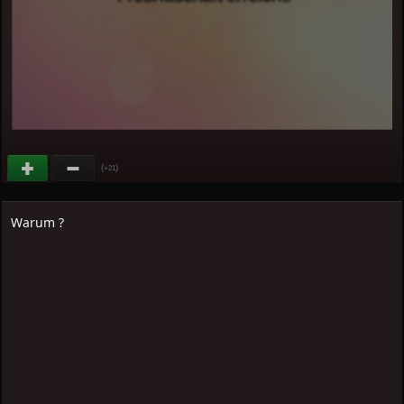
(
)
+21
Warum ?