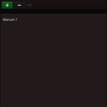
(
)
+19
Warum ?