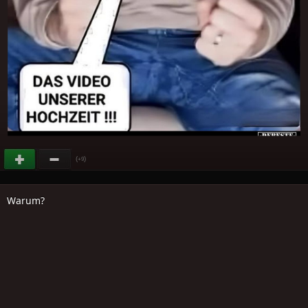
(
)
+9
Warum?