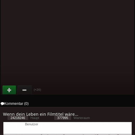
(+26)
Kommentar (0)
Wenn dein Leben ein Filmtitel wäre...
24218246
Haupt
377995
Warteraum
21568
Benutzer
[ 1 ] - ( 2.62 )