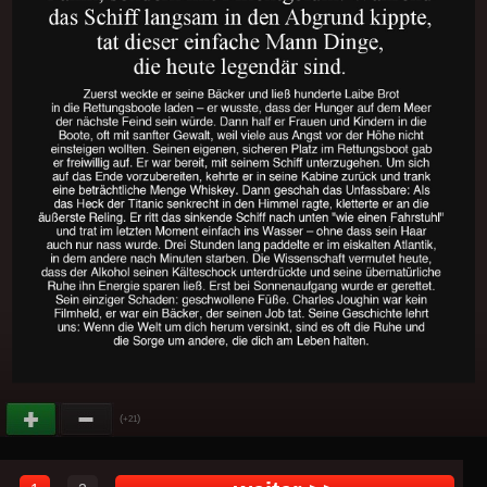
(
)
+21