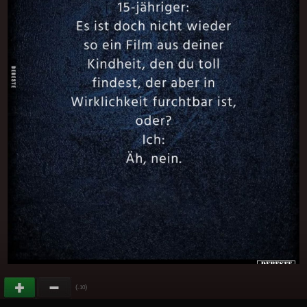
(
)
-10