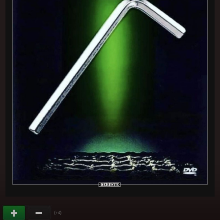
(
)
+4