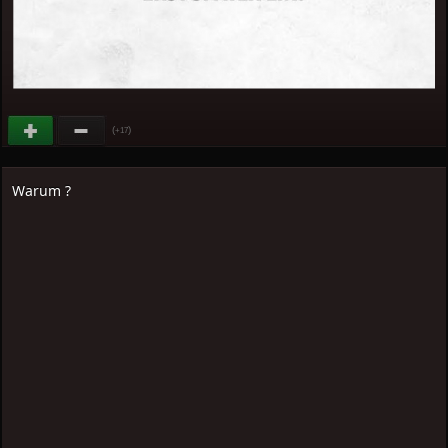
(
)
+17
Warum ?