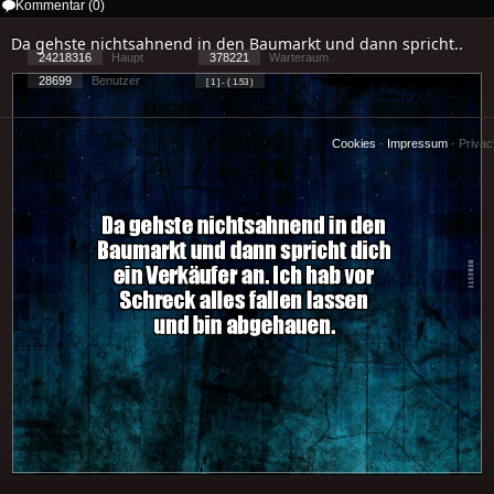
Kommentar (0)
Da gehste nichtsahnend in den Baumarkt und dann spricht..
24218316
Haupt
378221
Warteraum
28699
Benutzer
[ 1 ] - ( 1.53 )
Cookies
-
Impressum
-
Priva