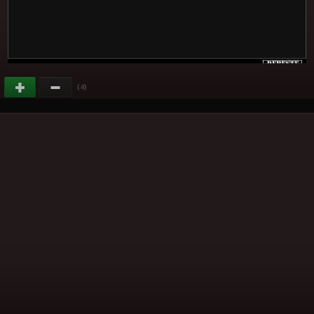
(
)
-8