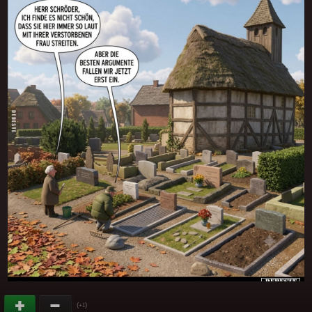
(
)
+1