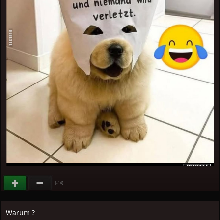
(
)
-14
Warum ?