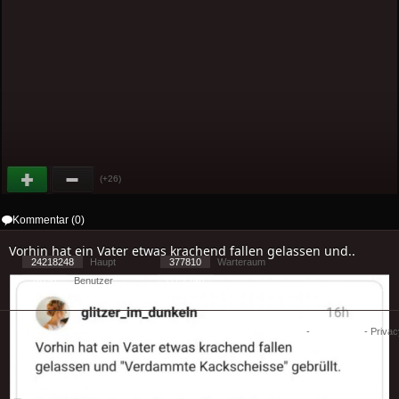
(+26)
Kommentar (0)
Vorhin hat ein Vater etwas krachend fallen gelassen und..
24218248
Haupt
377810
Warteraum
26151
Benutzer
[ 1 ] - ( 2.99 )
Cookies
-
Impressum
-
Priva