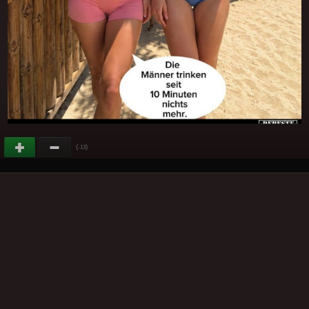
(
)
-13