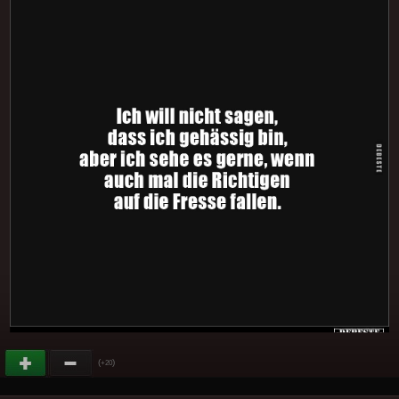
(
)
+20