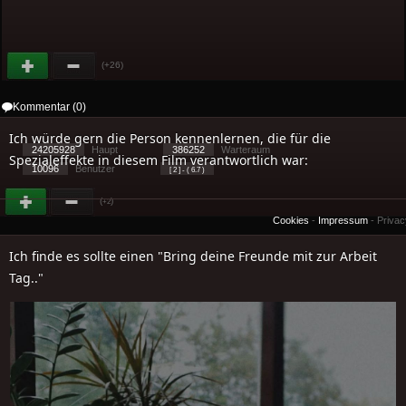
(+26)
Kommentar (0)
Ich würde gern die Person kennenlernen, die für die
24205928
Haupt
386252
Warteraum
Spezialeffekte in diesem Film verantwortlich war:
10096
Benutzer
[ 2 ] - ( 6.7 )
(
)
+2
Cookies
-
Impressum
-
Priva
Ich finde es sollte einen "Bring deine Freunde mit zur Arbeit
Tag.."