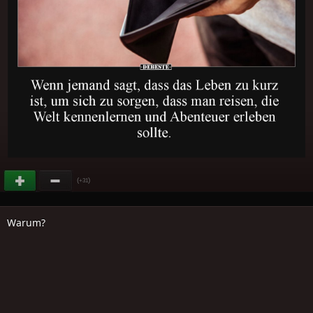
(
)
+31
Warum?