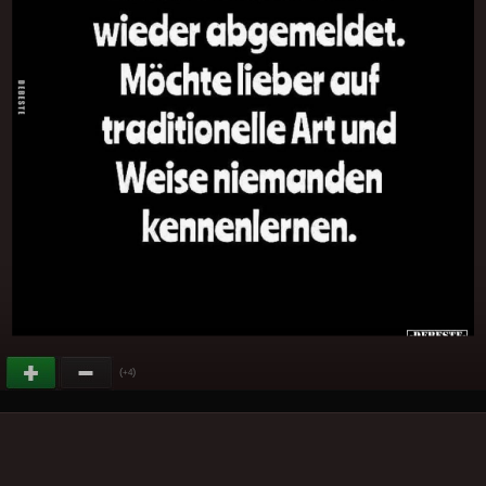
(
)
+4