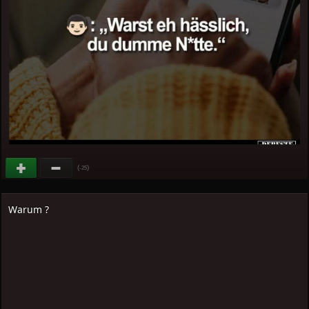
(
)
-25
Warum ?