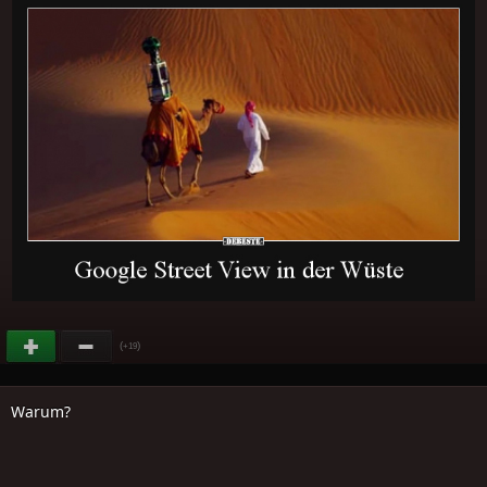
(
)
+19
Warum?