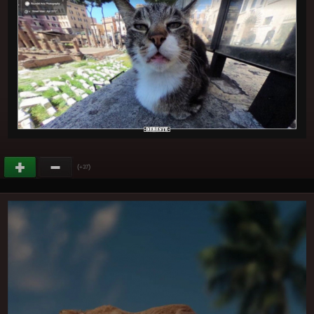
(
)
+37