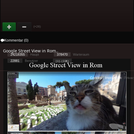
(+26)
Kommentar (0)
Google Street View in Rom..
24218355
Haupt
378470
Warteraum
22881
Benutzer
[ 1 ] - ( 2.36 )
Cookies
-
Impressum
-
Priva