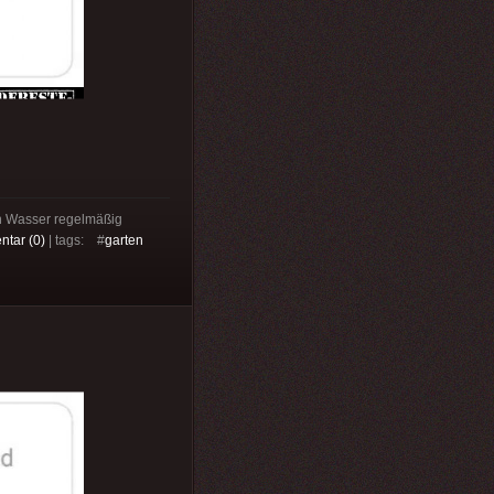
ren Wasser regelmäßig
tar (0)
| tags: #
garten