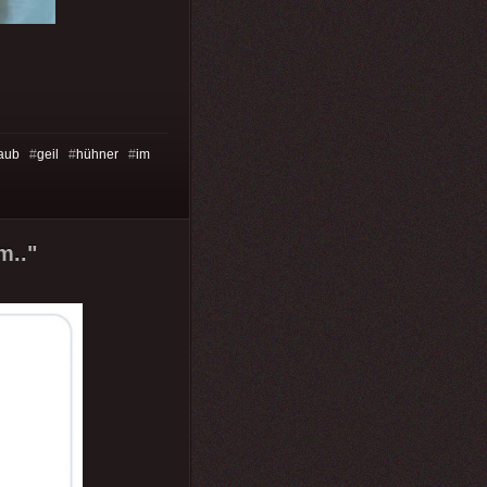
laub
#
geil
#
hühner
#
im
m.."