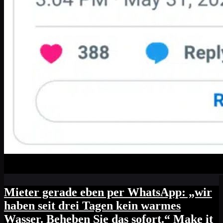
Mieter gerade eben per WhatsApp: „wir
haben seit drei Tagen kein warmes
Wasser. Beheben Sie das sofort.“ Make it