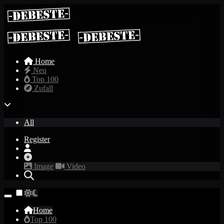
Home
Neu
Top 100
Zufall
All
Register
Image
Video
Home
Top 100