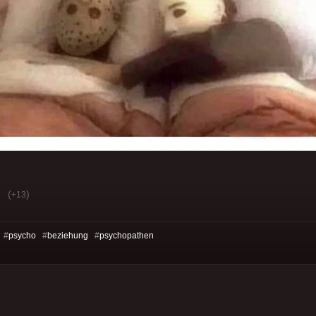
(
)
+13
 #
psycho
#
beziehung
#
psychopathen