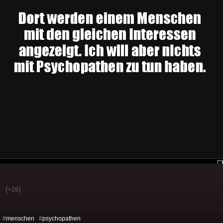
(
)
+29
 #
menschen
#
psychopathen