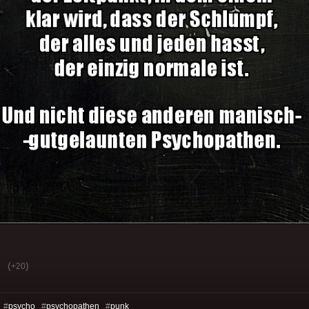
(
)
+20
 #
psycho
#
psychopathen
#
punk