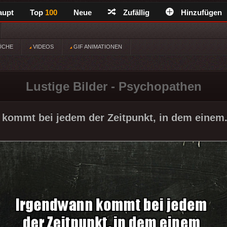
aupt
Top
100
Neue
Zufällig
Hinzufügen
ÜCHE
VIDEOS
GIF ANIMATIONEN
Lustige Bilder - Psychopathen
kommt bei jedem der Zeitpunkt, in dem einem.