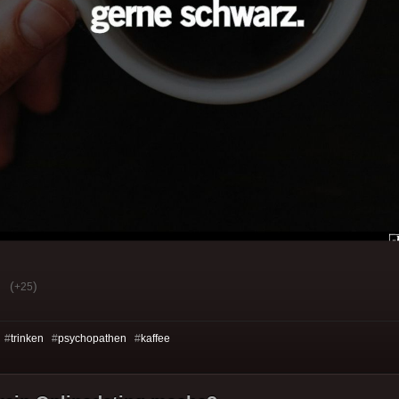
(
)
+25
 #
trinken
#
psychopathen
#
kaffee