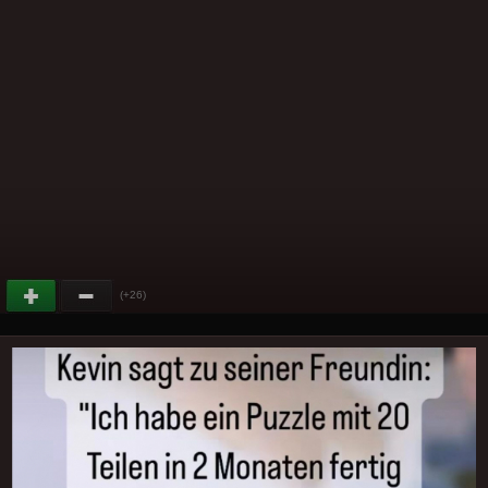
(+26)