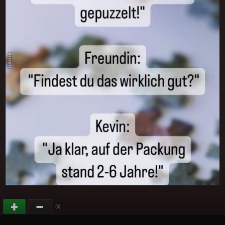
(
)
0