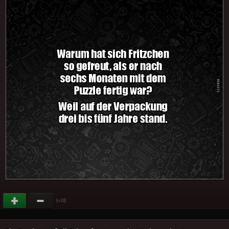
(
)
+13