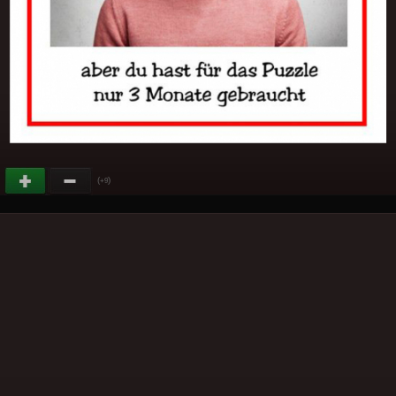
(
)
+9