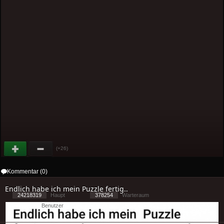
(+26)
Kommentar (0)
Endlich habe ich mein Puzzle fertig..
24218319
Haupt
378254
Warteraum
27292
Benutzer
[ 1 ] - ( 1.16 )