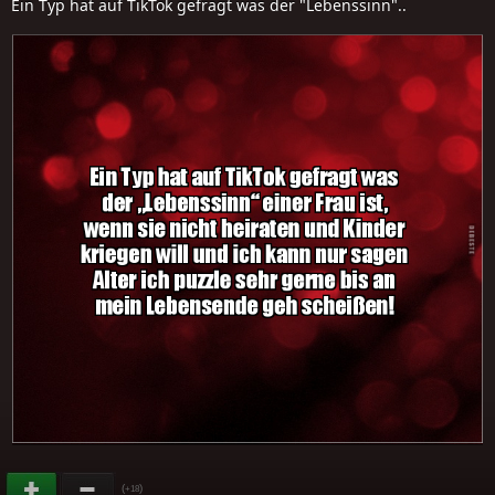
Ein Typ hat auf TikTok gefragt was der "Lebenssinn"..
(
)
+18