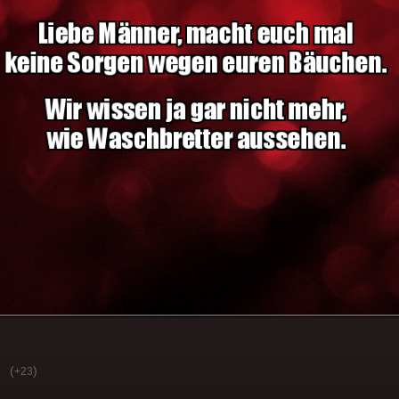
(
)
+23