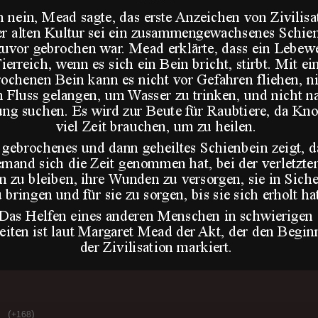
(
)
+168