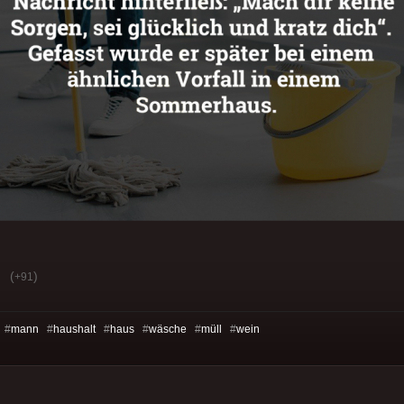
(
)
+91
 #
mann
#
haushalt
#
haus
#
wäsche
#
müll
#
wein