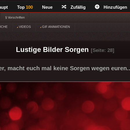
aupt
Top
100
Neue
Zufällig
Hinzufügen
§ Vorschriften
ÜCHE
VIDEOS
GIF ANIMATIONEN
Lustige Bilder Sorgen
[Seite: 28]
r, macht euch mal keine Sorgen wegen euren.