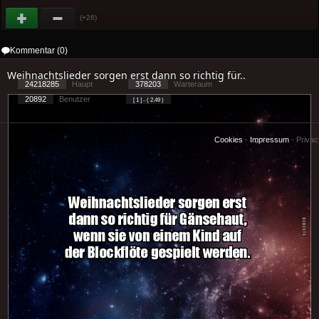
(+26)
Kommentar (0)
Weihnachtslieder sorgen erst dann so richtig für..
24218285
Haupt
378203
Warteraum
20892
Benutzer
[ 1 ] - ( 2.49 )
Cookies
-
Impressum
-
Priva