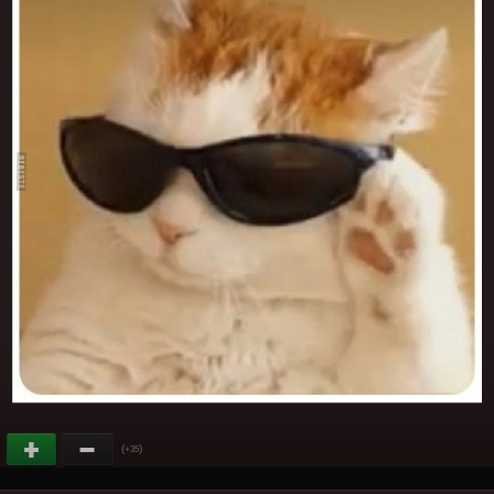
(
)
+35