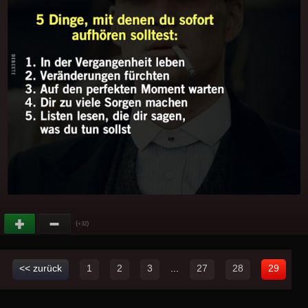
(
)
+32
<< zurück
1
2
3
...
27
28
29