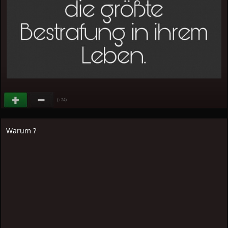
(
)
+34
Warum ?