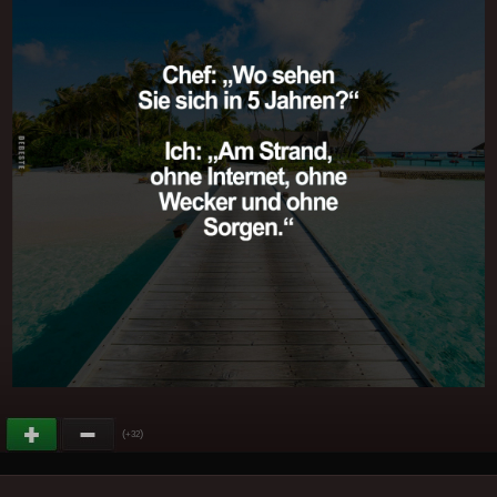
(
)
+32