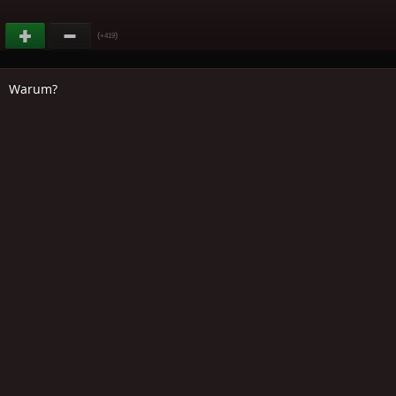
(
)
+419
Warum?