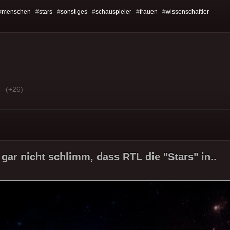
#
menschen
#
stars
#
sonstiges
#
schauspieler
#
frauen
#
wissenschaftler
(+26)
 gar nicht schlimm, dass RTL die "Stars" in..