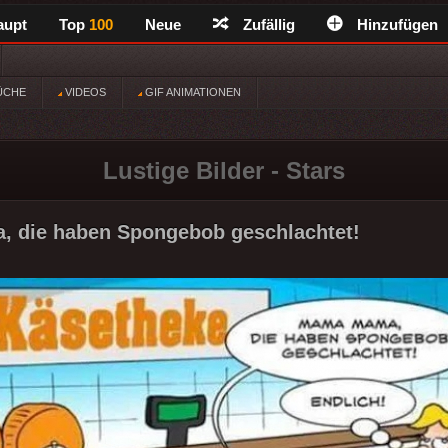
aupt
Top
100
Neue
Zufällig
Hinzufügen
ÜCHE
VIDEOS
GIF ANIMATIONEN
Lustige Bilder - Stars
 die haben Spongebob geschlachtet!