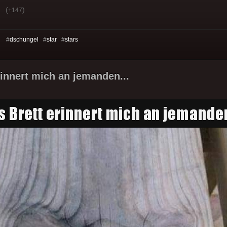
(
)
+147
s: #
dschungel
#
star
#
stars
rinnert mich an jemanden...