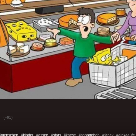
(
)
+91
#
menschen
#
kinder
#
essen
#
stars
#
kaese
#
spongebob
#
fanek
#
einkaeufe