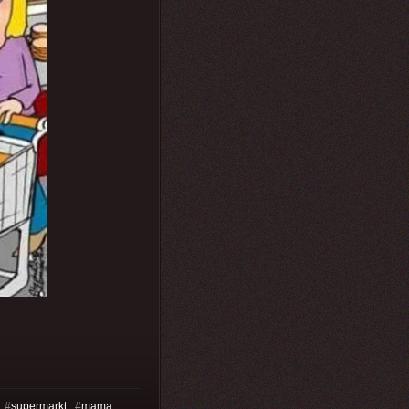
#
supermarkt
#
mama