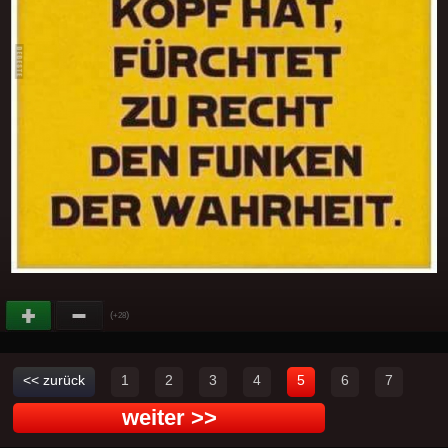
(
)
+28
<< zurück
1
2
3
4
5
6
7
weiter >>