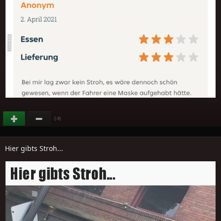
(
)
-9
Hier gibts Stroh...