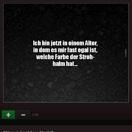
(
)
+28