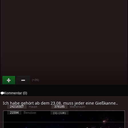
(+26)
Kommentar (0)
Ich habe gehört ab dem 23.08. muss jeder eine Gießkanne..
24218307
Haupt
378185
Warteraum
21594
Benutzer
[ 1 ] - ( 1.16 )