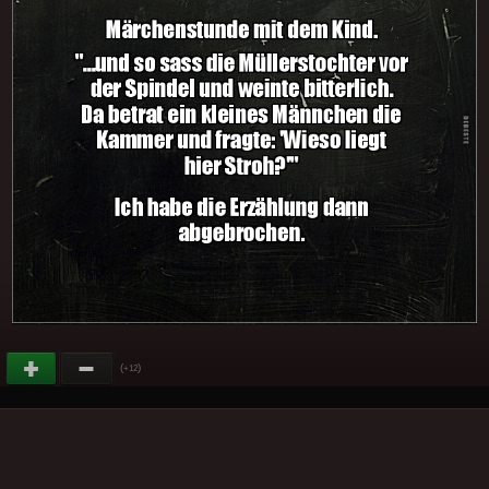
(
)
+12