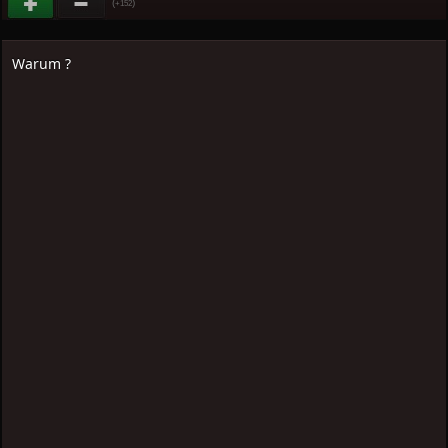
(
)
+152
Warum ?