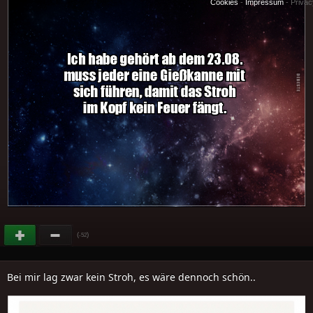
Cookies
-
Impressum
-
Priva
(
)
-52
Bei mir lag zwar kein Stroh, es wäre dennoch schön..