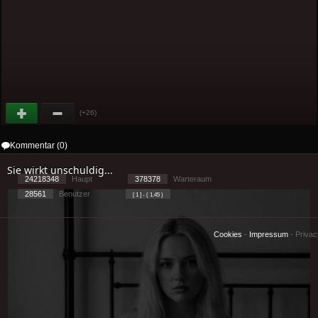
(+26)
Kommentar (0)
Sie wirkt unschuldig...
24218348
Haupt
378378
Warteraum
28561
Benutzer
[ 1 ] - ( 1.45 )
Cookies
-
Impressum
-
Priva