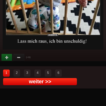
(
)
+56
1
2
3
4
5
6
weiter >>