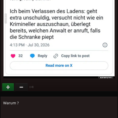
(
)
+8
Warum ?