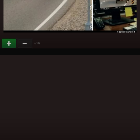
(
)
-18