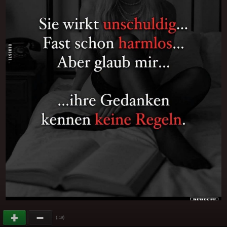
(
)
-19