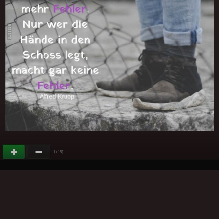
(
)
+15