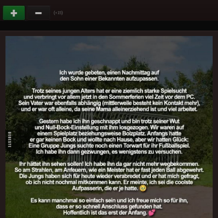
(
)
+15