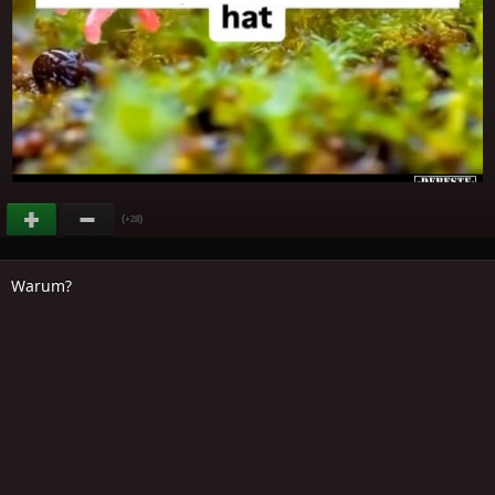
(
)
+28
Warum?