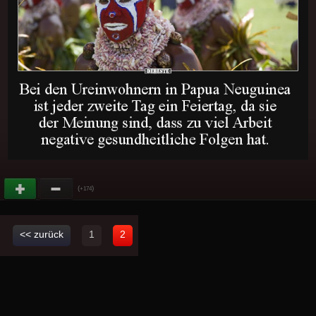
(
)
+174
<< zurück
1
2