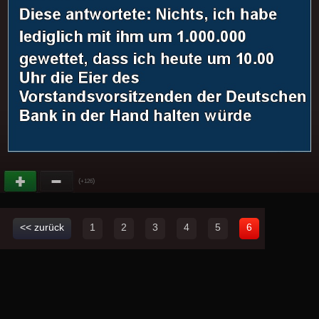
(
)
+126
<< zurück
1
2
3
4
5
6