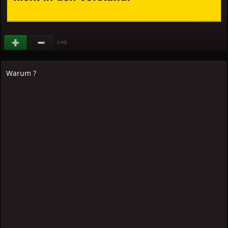
(
)
+64
Warum ?