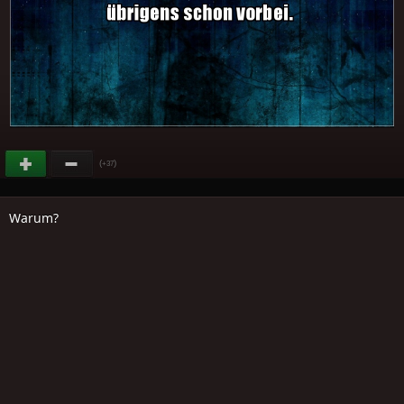
(
)
+37
Warum?