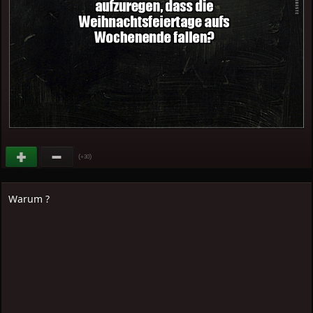
(
)
+30
Warum ?