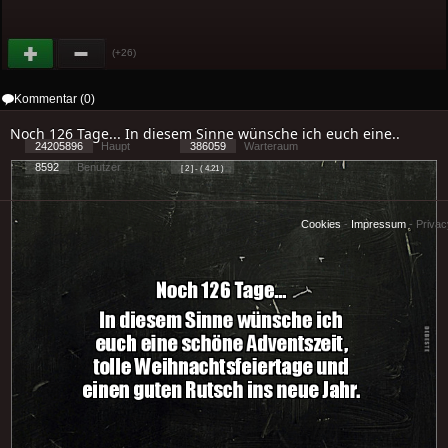
(+26)
Kommentar (0)
Noch 126 Tage... In diesem Sinne wünsche ich euch eine..
24205896
Haupt
386059
Warteraum
8592
Benutzer
[ 2 ] - ( 4.21 )
Cookies
-
Impressum
-
Priva