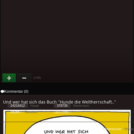
(+26)
Kommentar (0)
Und wer hat sich das Buch "Hunde die Weltherrschaft.."
24218412
Haupt
378735
Warteraum
14155
Benutzer
[ 1 ] - ( 2.43 )
Cookies
-
Impressum
-
Priva