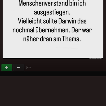
(
)
+55