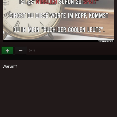
(
)
+105
Warum?