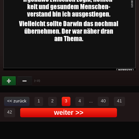
(
)
+15
<< zurück
1
2
3
4
...
40
41
weiter >>
42